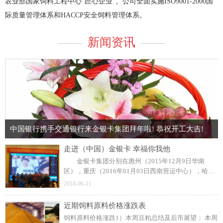
农业部国家饲料工程中心“匠心企业”。公司全面实施ISO9001-2000国
际质量管理体系和HACCP安全饲料管理体系。
新闻资讯
中国银行携手交通银行来金银卡集团拜年啦! 恭祝开工大吉!
走进（中国）金银卡 幸福你我他
金银卡集团分别在惠州（2015年12月9日华南
区），重庆（2016年01月03日西南营运中心），哈尔
滨（2016年01月06日东北营运中心）隆重召开了三场
2018-06-11
年终大会，本届年会以“梦在金银卡，幸福你我他”“大
西南大跨越”合作共赢的主题热烈展开。 2015年虽
近期饲料原料价格涨跌表
然整体畜牧业冷淡，金银卡集团经营得还是红红火
饲料原料价格涨跌1）本周豆粕总结及后市展望： 本周
火，公司一直以高质量服务，高技术创新，高速度发