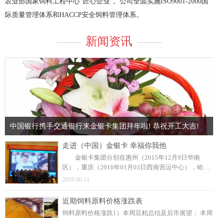
农业部国家饲料工程中心“匠心企业”。公司全面实施ISO9001-2000国
际质量管理体系和HACCP安全饲料管理体系。
新闻资讯
中国银行携手交通银行来金银卡集团拜年啦! 恭祝开工大吉!
走进（中国）金银卡 幸福你我他
金银卡集团分别在惠州（2015年12月9日华南
区），重庆（2016年01月03日西南营运中心），哈尔
滨（2016年01月06日东北营运中心）隆重召开了三场
2018-06-11
年终大会，本届年会以“梦在金银卡，幸福你我他”“大
西南大跨越”合作共赢的主题热烈展开。 2015年虽
近期饲料原料价格涨跌表
然整体畜牧业冷淡，金银卡集团经营得还是红红火
饲料原料价格涨跌1）本周豆粕总结及后市展望： 本周
火，公司一直以高质量服务，高技术创新，高速度发