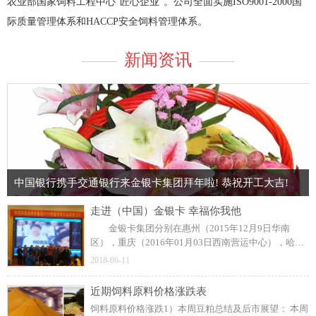
农业部国家饲料工程中心“匠心企业”。公司全面实施ISO9001-2000国
际质量管理体系和HACCP安全饲料管理体系。
新闻资讯
中国银行携手交通银行来金银卡集团拜年啦! 恭祝开工大吉!
走进（中国）金银卡 幸福你我他
金银卡集团分别在惠州（2015年12月9日华南
区），重庆（2016年01月03日西南营运中心），哈尔
滨（2016年01月06日东北营运中心）隆重召开了三场
2018-06-11
年终大会，本届年会以“梦在金银卡，幸福你我他”“大
西南大跨越”合作共赢的主题热烈展开。 2015年虽
近期饲料原料价格涨跌表
然整体畜牧业冷淡，金银卡集团经营得还是红红火
饲料原料价格涨跌1）本周豆粕总结及后市展望： 本周
火，公司一直以高质量服务，高技术创新，高速度发